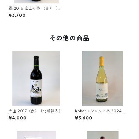
郷 2016 富士の夢 （赤）〔化
粧箱入〕
¥3,700
その他の商品
大山 2017（赤）〔化粧箱入〕
Koharu シャルドネ 2024
（白）〔化粧箱入〕
¥4,000
¥3,600