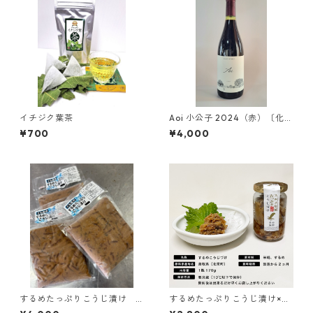
イチジク葉茶
Aoi 小公子 2024（赤）〔化粧
箱入〕
¥700
¥4,000
するめたっぷりこうじ漬け
するめたっぷりこうじ漬け×３
１ｋｇ
瓶