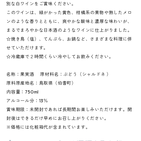
別な白ワインをご賞味ください。
このワインは、緑がかった黄色、柑橘系の果物や熟したメロ
ンのような香りとともに、爽やかな酸味と濃厚な味わいが、
まるでまろやかな日本酒のようなワインに仕上がりました。
☆焼き鳥（塩）、てんぷら、お鍋など、さまざまな料理に併
せていただけます。
☆冷蔵庫で２時間くらい冷やしてお飲みください。
名称：果実酒 原材料名：ぶどう（シャルドネ ）
原料原産地名：鳥取県（伯耆町）
内容量：750ml
アルコール分：13％
賞味期限：未開封であれば長期間お楽しみいただけます。開
封後はできるだけ早めにお召し上がりください。
※価格には化粧箱代が含まれています。